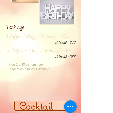
Pack Age
1 chiffre + "Happy Birthday" 55€
A l'unité : 63€
2
chiffres + "Happy Birthday" 90€
A l'unité : 98€
* 1 ou 2 chiffres lumineux
* Inscription “Happy Birthday”
Cocktail